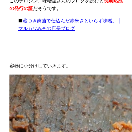
このチロシン、味噌屋さんのブログを読むと
長期熟成
の発行の証
だそうです。
■
蔵つき麹菌で仕込んだ赤米さといらず味噌。 |
マルカワみその店長ブログ
容器に小分けしていきます。