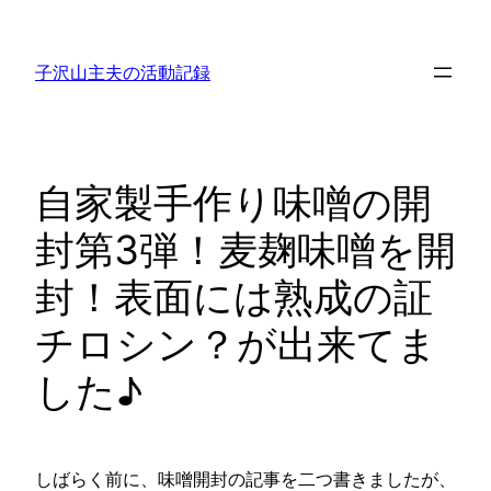
内
容
子沢山主夫の活動記録
を
ス
キ
ッ
自家製手作り味噌の開
プ
封第3弾！麦麹味噌を開
封！表面には熟成の証
チロシン？が出来てま
した♪
しばらく前に、味噌開封の記事を二つ書きましたが、