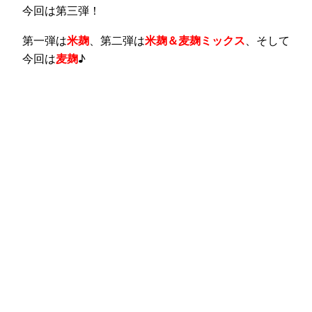
今回は第三弾！
第一弾は
米麹
、第二弾は
米麹＆麦麹ミックス
、そして
今回は
麦麹
♪