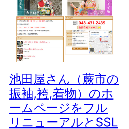
池田屋さん（蕨市の
振袖,袴,着物）のホ
ームページをフル
リニューアルとSSL