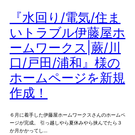
『水回り/電気/住ま
いトラブル伊藤屋ホ
ームワークス|蕨/川
口/戸田/浦和』様の
ホームページを新規
作成！
６月に着手した伊藤屋ホームワークスさんのホームペ
ージが完成。 引っ越しやら夏休みやら挟んでたら３
か月かかってし…