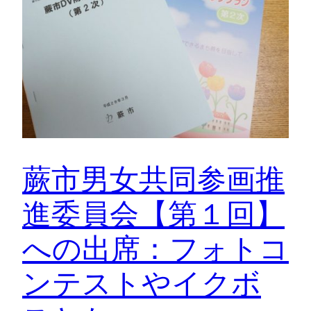
蕨市男女共同参画推
進委員会【第１回】
への出席：フォトコ
ンテストやイクボ