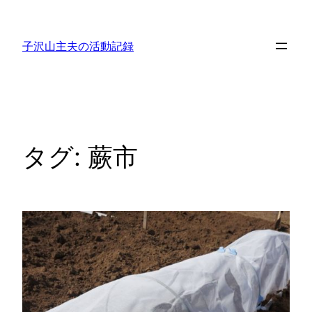
内
容
子沢山主夫の活動記録
を
ス
キ
ッ
プ
タグ:
蕨市