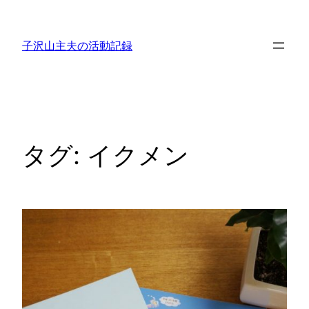
内
容
子沢山主夫の活動記録
を
ス
キ
ッ
プ
タグ:
イクメン