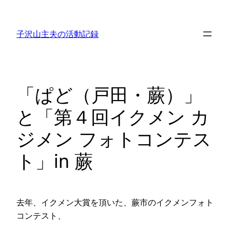
内
容
子沢山主夫の活動記録
を
ス
キ
ッ
「ぱど（戸田・蕨）」
プ
と「第４回イクメン カ
ジメン フォトコンテス
ト」in 蕨
去年、イクメン大賞を頂いた、蕨市のイクメンフォト
コンテスト、