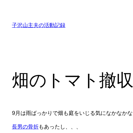
内
容
を
子沢山主夫の活動記録
ス
キ
ッ
プ
畑のトマト撤
9月は雨ばっかりで畑も庭をいじる気になかなか
長男の骨折
もあったし、、、