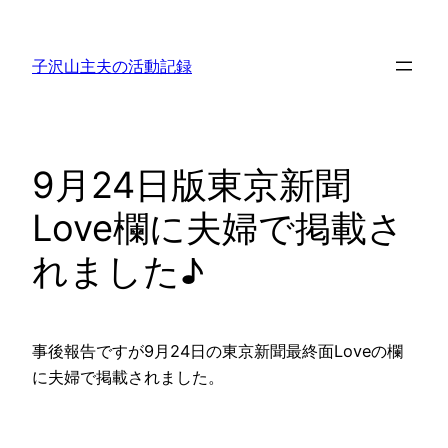
内
容
子沢山主夫の活動記録
を
ス
キ
ッ
9月24日版東京新聞
プ
Love欄に夫婦で掲載さ
れました♪
事後報告ですが9月24日の東京新聞最終面Loveの欄
に夫婦で掲載されました。