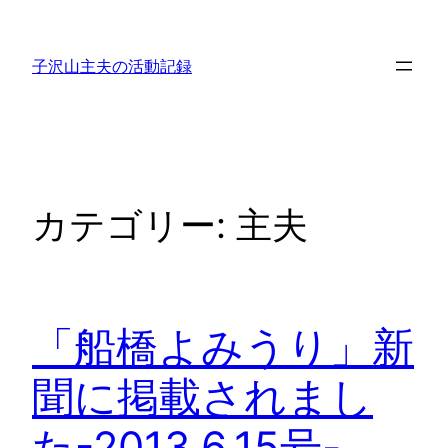
内
容
子沢山主夫の活動記録
を
ス
キ
ッ
プ
カテゴリー:
主夫
「船橋よみうり」新
聞に掲載されまし
た-2013.6.15号-