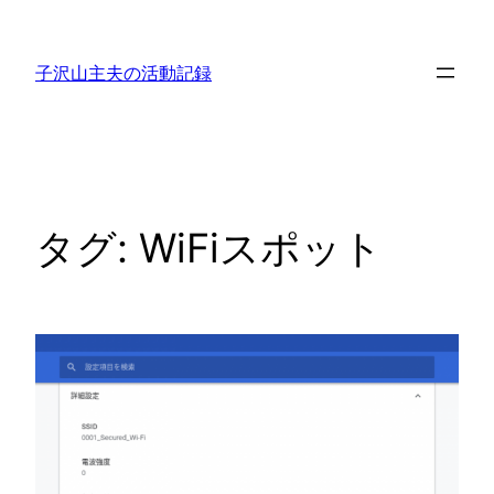
内
容
子沢山主夫の活動記録
を
ス
キ
ッ
プ
タグ:
WiFiスポット