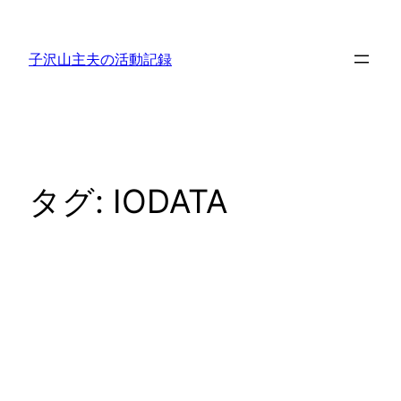
内
容
子沢山主夫の活動記録
を
ス
キ
ッ
プ
タグ:
IODATA