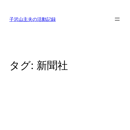
内
容
子沢山主夫の活動記録
を
ス
キ
ッ
プ
タグ:
新聞社