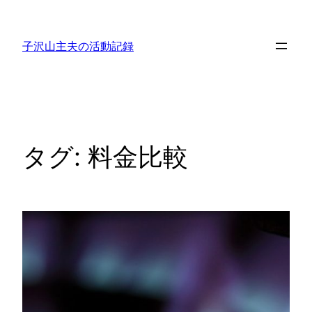
内
容
子沢山主夫の活動記録
を
ス
キ
ッ
プ
タグ:
料金比較