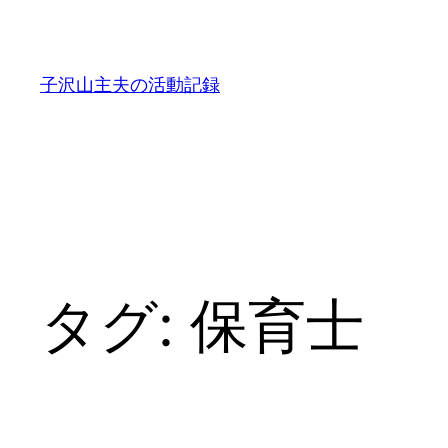
内
容
を
子沢山主夫の活動記録
ス
キ
ッ
プ
タグ:
保育士