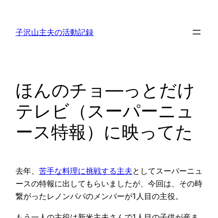
内
容
子沢山主夫の活動記録
を
ス
キ
ッ
ほんのチョ―っとだけ
プ
テレビ（スーパーニュ
ース特報）に映ってた
去年、
苦手な料理に挑戦する主夫
としてスーパーニュ
ースの特報に出してもらいましたが、今回は、その時
繋がったレノンパパのメンバーが1人目の主役。
もう一人の主役は新米主夫さんで1人目の子供が産ま