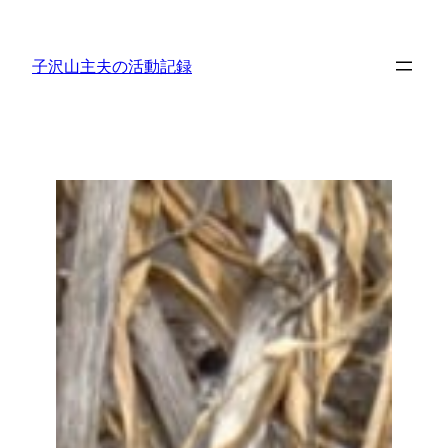
内
容
子沢山主夫の活動記録
を
ス
キ
ッ
プ